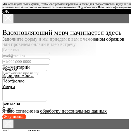
Мы используем cookie-файлы, чтобы сайт работал корректно, а также для сбора статистики и улучшен
пользоваться сайтом, вы соглашаетесь с их использованием. Подробнее — в
Политике конфиденциальн
OK
Вдохновляющий мерч начинается здесь
Заполните форму и мы приедем к вам с чемоданом образцов
или проведем онлайн видео-встречу
Комментарий
Каталог
Идеи для мерча
Портфолио
Услуги
Контакты
О нас
Я даю согласие на
обработку персональных данных
Жду звонка!