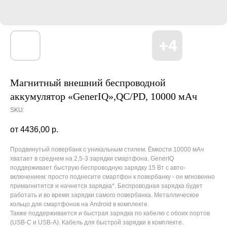
Магнитный внешний беспроводной
аккумулятор «GenerIQ»,QC/PD, 10000 мАч
SKU:
4436,00
р.
Продвинутый повербанк с уникальным стилем. Ёмкости 10000 мАч
хватает в среднем на 2,5-3 зарядки смартфона. GenerIQ
поддерживает быструю беспроводную зарядку 15 Вт с авто-
включением: просто поднесите смартфон к повербанку - он мгновенно
примагнитится и начнется зарядка*. Беспроводная зарядка будет
работать и во время зарядки самого повербанка. Металлическое
кольцо для смартфонов на Android в комплекте.
Также поддерживается и быстрая зарядка по кабелю с обоих портов
(USB-C и USB-A). Кабель для быстрой зарядки в комплекте.