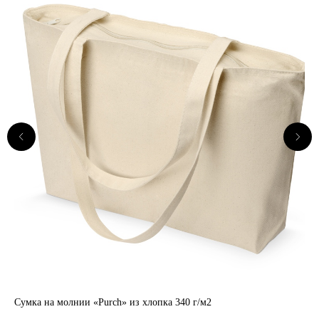
Каталог
Идеи для мерча
Портфолио
Услуги
О нас
Сумка на молнии «Purch» из хлопка 340 г/м2
Бр
Контакты