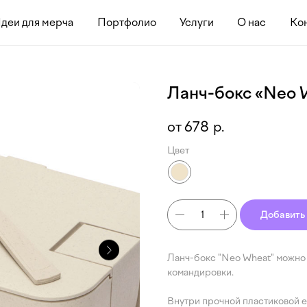
я мерча
Портфолио
Услуги
О нас
Контакты
Ланч-бокс «Neo 
678
р.
Цвет
Добавить 
Ланч-бокс "Neo Wheat" можно б
командировки.
Внутри прочной пластиковой е