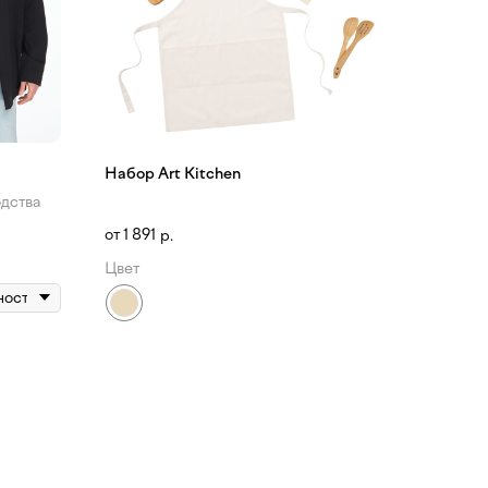
Набор Art Kitchen
дства
1 891
р.
Цвет