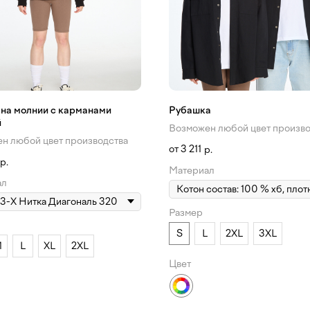
на молнии с карманами
Рубашка
й
Возможен любой цвет произво
н любой цвет производства
3 211
р.
р.
Материал
ал
Размер
S
L
2XL
3XL
M
L
XL
2XL
Цвет