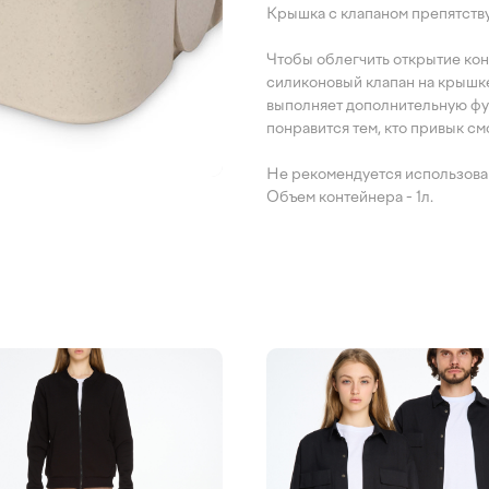
Крышка с клапаном препятству
Чтобы облегчить открытие конт
силиконовый клапан на крышк
выполняет дополнительную фу
понравится тем, кто привык см
Не рекомендуется использова
Объем контейнера - 1л.