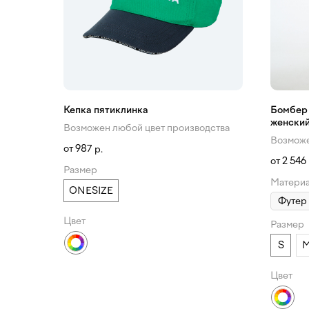
Кепка пятиклинка
Бомбер 
женски
Возможен любой цвет производства
Возможе
987
р.
2 546
Размер
Матери
ONESIZE
Цвет
Размер
S
Цвет