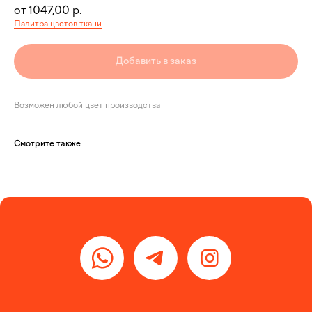
1047,00
р.
Палитра цветов ткани
Добавить в заказ
Возможен любой цвет производства
Каталог
Смотрите также
Идеи для мерча
Портфолио
Услуги
О нас
Контакты
+7 958 295 21 01