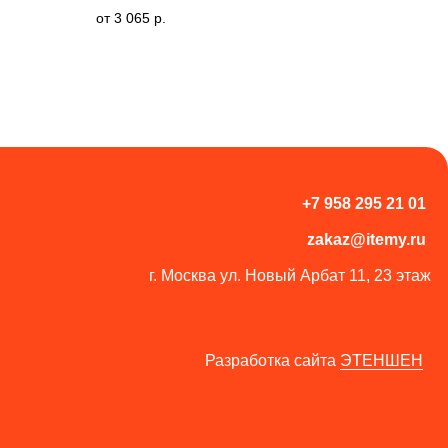
3 065
р.
+7 958 295 21 01
zakaz@itemy.ru
г. Москва ул. Новый Арбат 11, 23 этаж
Разработка сайта
ЭТЕНШЕН