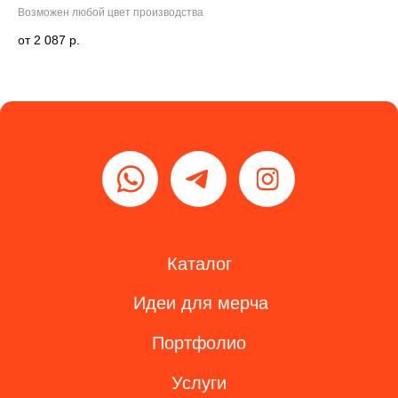
Возможен любой цвет производства
Воз
Политика сбора данных
2 087
р.
© 2013—
2026
2026
ITEMY
Разработка сайта
ЭТЕНШЕН